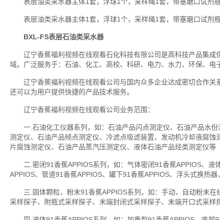
表层油类采水器主体1套，浮球1个，采样绳1套，带塞磨口试剂瓶1
表层油类采水器主体1套，浮球1个，采样绳1套，带塞磨口试剂瓶3
BXL-FS
表层石油类采水器
辽宁香蕉福利视频在线观看石化科技有限公司是高科技产品集成供
域。广泛服务于：石油、化工、高校、科研、电力、水力、环保、电
辽宁香蕉福利视频在线观看公司与国内众多企业达成密切合作关系
还可以为用户提供快捷的产品技术服务。
辽宁香蕉福利视频在线观看公司业务范围：
一.石油化工仪器系列，如：石油产品闪点测定仪、石油产品水份
测定仪、石油产品倾点测定仪、冷滤点吸滤装置、发动机冷却液腐蚀
片腐蚀测定仪、石油产品蒸汽压测定仪、液体石油产品烃类测定仪等
二.密闭91香蕉APPIOS系列，如：气体密闭91香蕉APPIOS、液体
APPIOS、管道91香蕉APPIOS、罐下91香蕉APPIOS、浮头式
三.固体颗粒、粉末91香蕉APPIOS系列，如：手动、自动粉末在线9
采样探子、附瓶式采样探子、末端封闭式采样探子、末端开口式采样
四.液体91香蕉APPIOS系列，如：加重型91香蕉APPIOS、底部91香